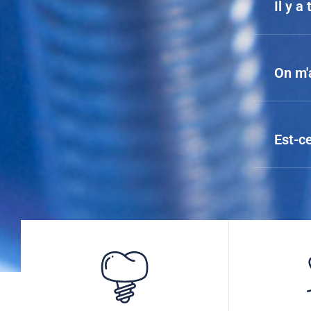
Il y a 
On m'a
Est-ce