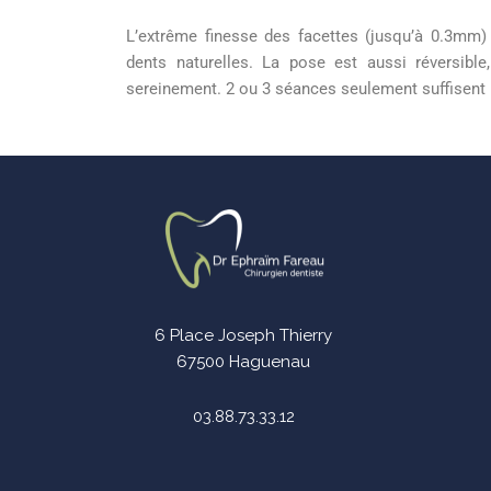
L’extrême finesse des facettes (jusqu’à 0.3mm)
dents naturelles. La pose est aussi réversible
sereinement. 2 ou 3 séances seulement suffisent p
6 Place Joseph Thierry
67500 Haguenau
03.88.73.33.12