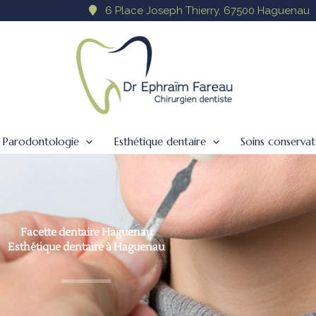
6 Place Joseph Thierry, 67500 Haguenau
Parodontologie
Esthétique dentaire
Soins conservat
Facette dentaire Haguenau
Esthétique dentaire à Haguenau